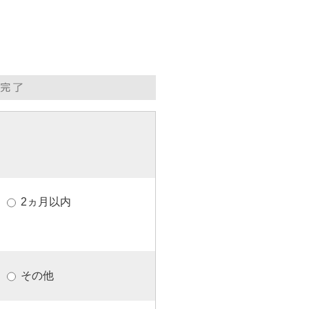
。
2ヵ月以内
その他