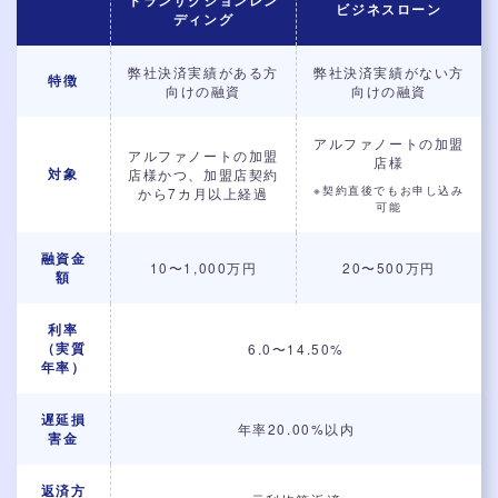
トランザクションレン
ビジネスローン
ディング
弊社決済実績がある方
弊社決済実績がない方
特徴
向けの融資
向けの融資
アルファノートの加盟
アルファノートの加盟
店様
対象
店様かつ、
加盟店契約
※契約直後でもお申し込み
から7カ月以上経過
可能
融資金
10〜1,000万円
20〜500万円
額
利率
（実質
6.0〜14.50%
年率）
遅延損
年率20.00%以内
害金
返済方