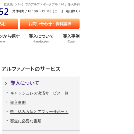
飲食店（バー）でのアルファポータブル「A8」導入事例
込む
お問い合わせ・資料請求
ンから探す
導入について
導入事例
cene-
-introduction-
-Case-
導入について
キャッシュレス決済サービス一覧
導入事例
申し込み方法とアフターサポート
審査に必要な書類