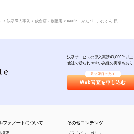
>
>
>
ト
決済導入事例
飲食店・物販店
near’n がんバールにゃん 様
決済サービスの導入実績40,000件
他社で断られやすい業種の実績もあり
最短即日で完了
Web審査を申し込む
ルファノートについて
その他コンテンツ
社概要
プライバシーポリシー