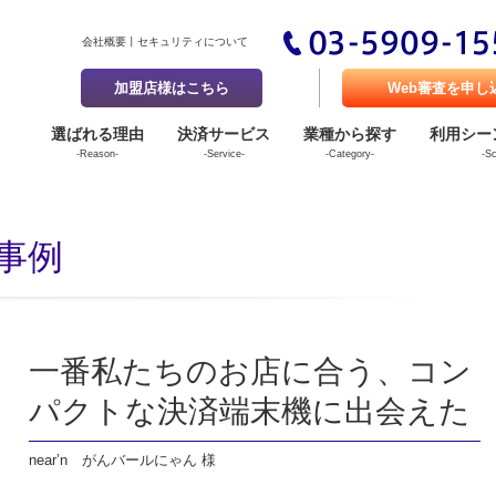
会社概要
セキュリティについて
加盟店様はこちら
Web審査を申し
選ばれる理由
決済サービス
業種から探す
利用シー
-Reason-
-Service-
-Category-
-S
事例
一番私たちのお店に合う、コン
パクトな決済端末機に出会えた
near’n がんバールにゃん 様