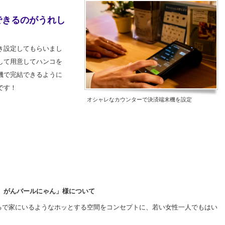
できるのがうれし
き設定してもらいまし
して用意してハンコを
機で完結できるように
です！
オシャレなカウンターで決済端末機を設定
n がんバールにゃん」様について
！まるで家にいるようなホッとする空間をコンセプトに、若い女性一人でもはい