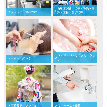
自動車関連（販売・整備・修
タクシー・運転代行
理・車検・部品販売）
マッサージ・リラクゼーショ
美容室・理容室
ン
着物販売・レンタル
リフォーム・修繕