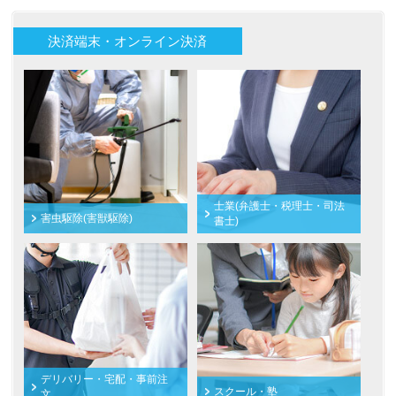
決済端末・オンライン決済
士業(弁護士・税理士・司法
害虫駆除(害獣駆除)
書士)
デリバリー・宅配・事前注
スクール・塾
文