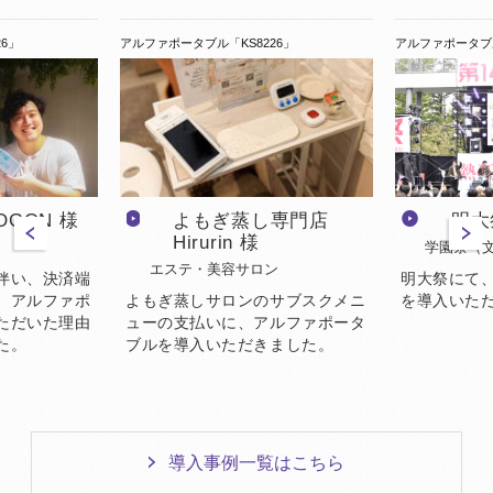
アルファポータブル「KS8226」
アルファポータブル「A
明大祭実
N 様
よもぎ蒸し専門店
Hirurin 様
学園祭（文化祭
エステ・美容サロン
明大祭にて、ア
、決済端
を導入いただき
ルファポ
よもぎ蒸しサロンのサブスクメニ
いた理由
ューの支払いに、アルファポータ
ブルを導入いただきました。
導入事例一覧はこちら