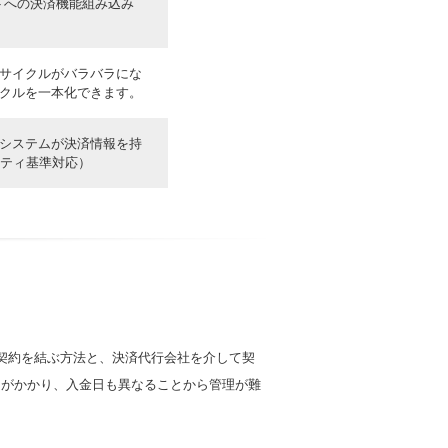
トへの決済機能組み込み
サイクルがバラバラにな
クルを一本化できます。
システムが決済情報を持
リティ基準対応）
契約を結ぶ方法と、決済代行会社を介して契
、手間がかかり、入金日も異なることから管理が難