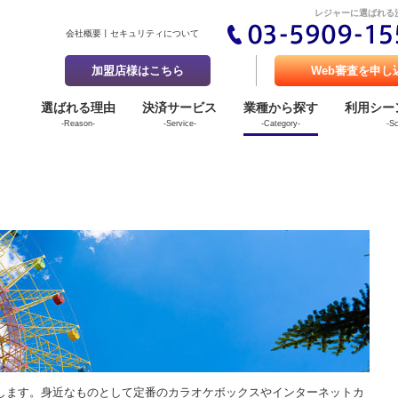
レジャーに選ばれる
会社概要
セキュリティについて
加盟店様はこちら
Web審査を申し
選ばれる理由
決済サービス
業種から探す
利用シー
-Reason-
-Service-
-Category-
-S
します。身近なものとして定番のカラオケボックスやインターネットカ