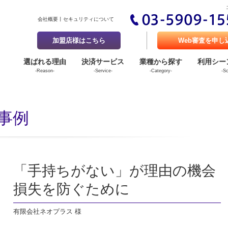
会社概要
セキュリティについて
加盟店様はこちら
Web審査を申し
選ばれる理由
決済サービス
業種から探す
利用シー
-Reason-
-Service-
-Category-
-S
事例
「手持ちがない」が理由の機会
損失を防ぐために
有限会社ネオプラス 様