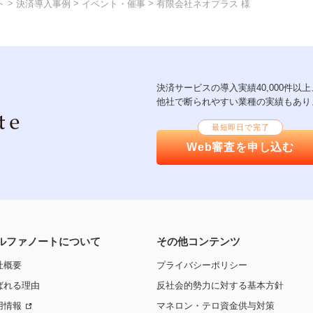
>
>
>
ト
決済導入事例
イベント・催事
有限会社ネオプラス 様
決済サービスの導入実績40,000件
他社で断られやすい業種の実績もあり
最短即日で完了
Web審査を申し込む
ルファノートについて
その他コンテンツ
社概要
プライバシーポリシー
ばれる理由
反社会的勢力に対する基本方針
用情報
マネロン・テロ資金供与対策