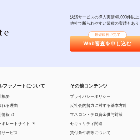
決済サービスの導入実績40,000件
他社で断られやすい業種の実績もあり
最短即日で完了
Web審査を申し込む
ルファノートについて
その他コンテンツ
社概要
プライバシーポリシー
ばれる理由
反社会的勢力に対する基本方針
用情報
マネロン・テロ資金供与対策
ーポレートサイト
セキュリティ関連
連サービス
貸付条件表等について