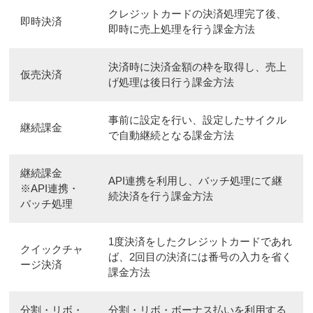
クレジットカードの決済処理完了後、
即時決済
即時に売上処理を行う課金方法
決済時に決済金額の枠を取得し、売上
仮売決済
げ処理は後日行う課金方法
事前に設定を行い、設定したサイクル
継続課金
で自動継続となる課金方法
継続課金
API連携を利用し、バッチ処理にて継
※API連携・
続決済を行う課金方法
バッチ処理
1度決済をしたクレジットカードであれ
クイックチャ
ば、2回目の決済には番号の入力を省く
ージ決済
課金方法
分割・リボ・
分割・リボ・ボーナス払いを利用する