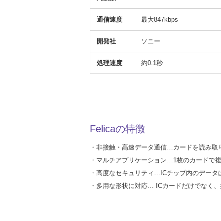
通信速度
最大847kbps
開発社
ソニー
処理速度
約0.1秒
Felicaの特徴
・非接触・高速データ通信…カードを読み取り
・マルチアプリケーション…1枚のカードで複
・高度なセキュリティ…ICチップ内のデー
・多用な形状に対応… ICカードだけでな