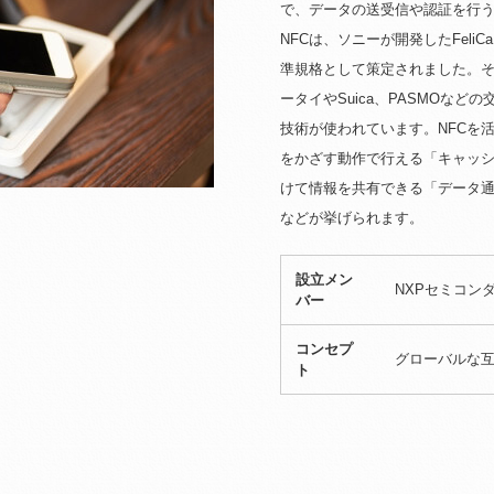
で、データの送受信や認証を行
NFCは、ソニーが開発したFel
準規格として策定されました。
ータイやSuica、PASMOなどの
技術が使われています。NFCを
をかざす動作で行える「キャッ
けて情報を共有できる「データ通信」
などが挙げられます。
設立メン
NXPセミコン
バー
コンセプ
グローバルな
ト