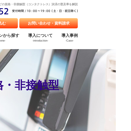
caなどの規格・非接触型（コンタクトレス）決済の普及率を解説
込む
お問い合わせ・資料請求
ンから探す
導入について
導入事例
cene-
-introduction-
-Case-
規格・非接触型