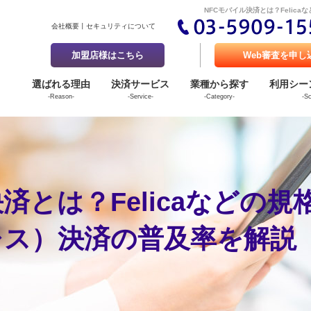
NFCモバイル決済とは？Feli
会社概要
セキュリティについて
加盟店様はこちら
Web審査を申し
選ばれる理由
決済サービス
業種から探す
利用シー
-Reason-
-Service-
-Category-
-S
済とは？Felicaなどの
レス）決済の普及率を解説