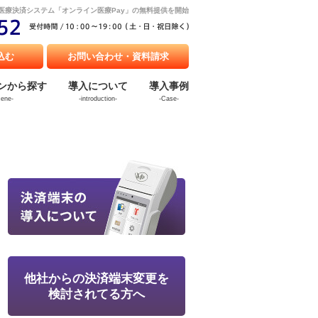
医療決済システム「オンライン医療Pay」の無料提供を開始
込む
お問い合わせ・資料請求
ンから探す
導入について
導入事例
cene-
-introduction-
-Case-
他社からの決済端末変更を
検討されてる方へ