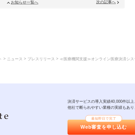
次の記事へ
お知らせ一覧へ
>
>
>
ト
ニュース
プレスリリース
≪医療機関支援≫オンライン医療決済シス
決済サービスの導入実績40,000件
他社で断られやすい業種の実績もあり
最短即日で完了
Web審査を申し込む