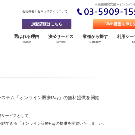
≪医療機関支援≫オンライン
会社概要
セキュリティについて
加盟店様はこちら
Web審査を申し
選ばれる理由
決済サービス
業種から探す
利用シー
-Reason-
-Service-
-Category-
-S
ステム「オンライン医療Pay」の無料提供を開始
支援サービスとして、
完結できる「オンライン診療Payの提供を開始いたしました。