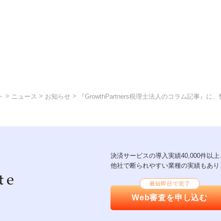
>
>
>
ト
ニュース
お知らせ
『GrowthPartners税理士法人のコラム記事
決済サービスの導入実績40,000件
他社で断られやすい業種の実績もあり
最短即日で完了
Web審査を申し込む