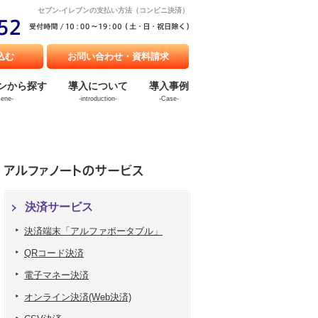
セブン-イレブンの支払い方法（コンビニ決済）
込む
お問い合わせ・資料請求
ンから探す
導入について
導入事例
cene-
-introduction-
-Case-
決済サービス
決済端末「アルファポータブル」
QRコード決済
電子マネー決済
オンライン決済(Web決済)