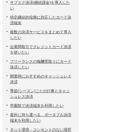
サブスク決済(継続課金)を導入した
い
特定継続的役務に対応したカード決
済端末
複数の決済サービスをまとめて導入
したい
企業間取引でクレジットカード決済
を使いたい
フリーランスの報酬受取りにカード
決済したい
開業時におすすめのキャッシュレス
決済
季節(シーズン)ごとの行事とキャッ
シュレス決済
学園祭で決済端末を利用したい
屋外に持ち運べる、ポータブル決済
端末を利用したい
ネット環境・コンセントのない場所