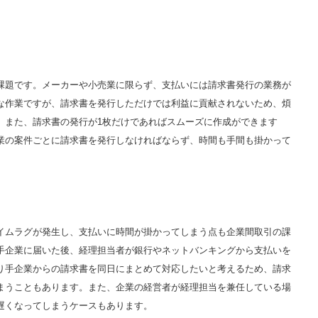
課題です。メーカーや小売業に限らず、支払いには請求書発行の業務が
な作業ですが、請求書を発行しただけでは利益に貢献されないため、煩
。また、請求書の発行が1枚だけであればスムーズに作成ができます
業の案件ごとに請求書を発行しなければならず、時間も手間も掛かって
イムラグが発生し、支払いに時間が掛かってしまう点も企業間取引の課
手企業に届いた後、経理担当者が銀行やネットバンキングから支払いを
り手企業からの請求書を同日にまとめて対応したいと考えるため、請求
まうこともあります。また、企業の経営者が経理担当を兼任している場
遅くなってしまうケースもあります。