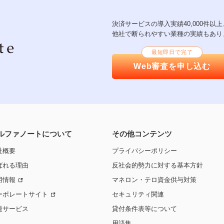
決済サービスの導入実績40,000件
他社で断られやすい業種の実績もあり
最短即日で完了
Web審査を申し込む
ルファノートについて
その他コンテンツ
社概要
プライバシーポリシー
ばれる理由
反社会的勢力に対する基本方針
用情報
マネロン・テロ資金供与対策
ーポレートサイト
セキュリティ関連
連サービス
貸付条件表等について
用語集